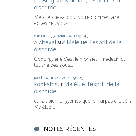
Le Blog
sur
Malélue, l'esprit de la
discorde
Merci A cheval pour votre commentaire
équestre , Vous...
samedi 23
janvier 2021
09h45
A cheval
sur
Malélue, l'esprit de la
discorde
Godonguerie c'est le monsieur médecin qui
touche des sous...
jeudi 14
janvier 2021
19h05
kookab
sur
Malélue, l'esprit de la
discorde
ça fait bien longtemps que je n'ai pas croisé la
Malélue,...
NOTES RÉCENTES