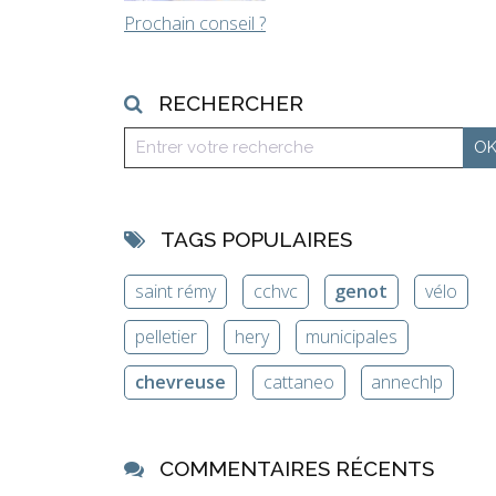
Prochain conseil ?
RECHERCHER
TAGS POPULAIRES
saint rémy
cchvc
genot
vélo
pelletier
hery
municipales
chevreuse
cattaneo
annechlp
COMMENTAIRES RÉCENTS