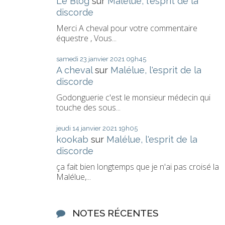
Le Blog
sur
Malélue, l'esprit de la
discorde
Merci A cheval pour votre commentaire
équestre , Vous...
samedi 23
janvier 2021
09h45
A cheval
sur
Malélue, l'esprit de la
discorde
Godonguerie c'est le monsieur médecin qui
touche des sous...
jeudi 14
janvier 2021
19h05
kookab
sur
Malélue, l'esprit de la
discorde
ça fait bien longtemps que je n'ai pas croisé la
Malélue,...
NOTES RÉCENTES