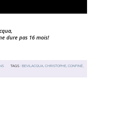
cqua,
 ne dure pas 16 mois!
NS
TAGS :
BEVILACQUA
,
CHRISTOPHE
,
CONFINÉ
,