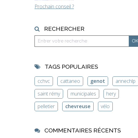
Prochain conseil ?
RECHERCHER
TAGS POPULAIRES
cchvc
cattaneo
genot
annechlp
saint rémy
municipales
hery
pelletier
chevreuse
vélo
COMMENTAIRES RÉCENTS