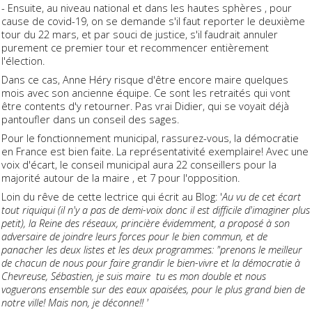
- Ensuite, au niveau national et dans les hautes sphères , pour
cause de covid-19, on se demande s'il faut reporter le deuxième
tour du 22 mars, et par souci de justice, s'il faudrait annuler
purement ce premier tour et recommencer entièrement
l'élection.
Dans ce cas, Anne Héry risque d'être encore maire quelques
mois avec son ancienne équipe. Ce sont les retraités qui vont
être contents d'y retourner. Pas vrai Didier, qui se voyait déjà
pantoufler dans un conseil des sages.
Pour le fonctionnement municipal, rassurez-vous, la démocratie
en France est bien faite. La représentativité exemplaire! Avec une
voix d'écart, le conseil municipal aura 22 conseillers pour la
majorité autour de la maire , et 7 pour l'opposition.
Loin du rêve de cette lectrice qui écrit au Blog: '
Au vu de cet écart
tout riquiqui (il n'y a pas de demi-voix donc il est difficile d'imaginer plus
petit), la Reine des réseaux, princière évidemment, a proposé à son
adversaire de joindre leurs forces pour le bien commun, et de
panacher les deux listes et les deux programmes: "prenons le meilleur
de chacun de nous pour faire grandir le bien-vivre et la démocratie à
Chevreuse, Sébastien, je suis maire tu es mon double et nous
voguerons ensemble sur des eaux apaisées, pour le plus grand bien de
notre ville! Mais non, je déconne!! '