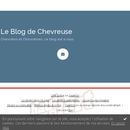
Le Blog de Chevreuse
Chevrotins et Chevrotines, ce blog est à vous
Créer un blog
sur
Hautetfort
Les derniers blogs mis à jour
|
Les dernières notes publiées
|
Les tags les plus populaires
Déclarer un contenu illicite
|
Mentions légales de ce blog
|
Hautetfort
est une marque déposée de la société talkSpirit |
Créez votre
blog
!
En poursuivant votre navigation sur ce site, vous acceptez l'utilisation de
cookies. Ces derniers assurent le bon fonctionnement de nos services.
En savoir
plus
.