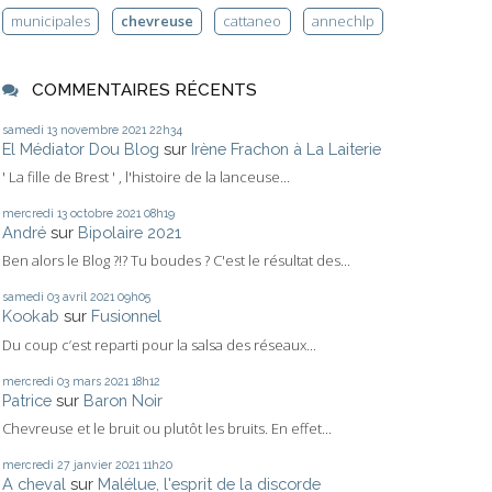
municipales
chevreuse
cattaneo
annechlp
COMMENTAIRES RÉCENTS
samedi 13
novembre 2021
22h34
El Médiator Dou Blog
sur
Irène Frachon à La Laiterie
' La fille de Brest ' , l'histoire de la lanceuse...
mercredi 13
octobre 2021
08h19
André
sur
Bipolaire 2021
Ben alors le Blog ?!? Tu boudes ? C'est le résultat des...
samedi 03
avril 2021
09h05
Kookab
sur
Fusionnel
Du coup c’est reparti pour la salsa des réseaux...
mercredi 03
mars 2021
18h12
Patrice
sur
Baron Noir
Chevreuse et le bruit ou plutôt les bruits. En effet...
mercredi 27
janvier 2021
11h20
A cheval
sur
Malélue, l'esprit de la discorde