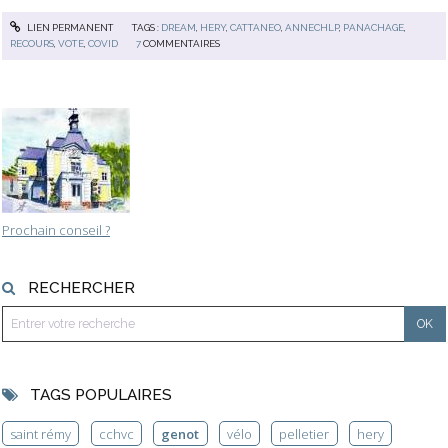
LIEN PERMANENT
TAGS :
DREAM
,
HERY
,
CATTANEO
,
ANNECHLP
,
PANACHAGE
,
RECOURS
,
VOTE
,
COVID
7
COMMENTAIRES
Prochain conseil ?
RECHERCHER
TAGS POPULAIRES
saint rémy
cchvc
genot
vélo
pelletier
hery