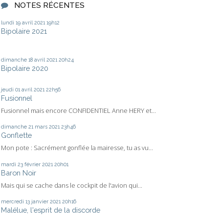
NOTES RÉCENTES
lundi 19
avril 2021
19h12
Bipolaire 2021
dimanche 18
avril 2021
20h24
Bipolaire 2020
jeudi 01
avril 2021
22h56
Fusionnel
Fusionnel mais encore CONFIDENTIEL Anne HERY et...
dimanche 21
mars 2021
23h46
Gonflette
Mon pote : Sacrément gonflée la mairesse, tu as vu...
mardi 23
février 2021
20h01
Baron Noir
Mais qui se cache dans le cockpit de l'avion qui...
mercredi 13
janvier 2021
20h16
Malélue, l'esprit de la discorde