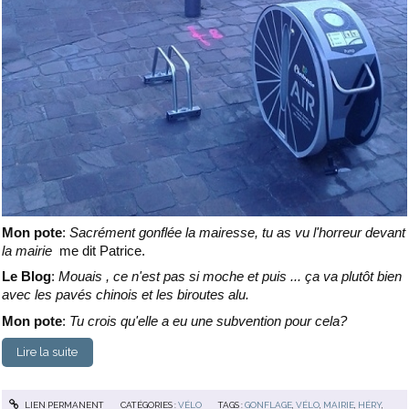
Mon pote
:
Sacrément gonflée la mairesse, tu as vu l'horreur devant
la mairie
me dit Patrice.
Le Blog
:
Mouais , ce n'est pas si moche et puis ... ça va plutôt bien
avec les pavés chinois et les biroutes alu.
Mon pote
:
Tu crois qu'elle a eu une subvention pour cela?
Lire la suite
LIEN PERMANENT
CATÉGORIES :
VÉLO
TAGS :
GONFLAGE
,
VÉLO
,
MAIRIE
,
HÉRY
,