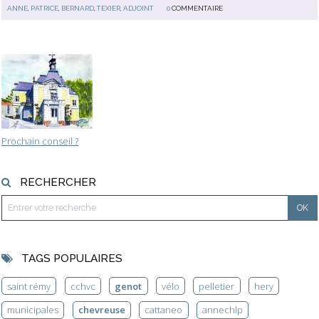
ANNE
,
PATRICE
,
BERNARD
,
TEXIER
,
ADJOINT
0
COMMENTAIRE
Prochain conseil ?
RECHERCHER
TAGS POPULAIRES
saint rémy
cchvc
genot
vélo
pelletier
hery
municipales
chevreuse
cattaneo
annechlp