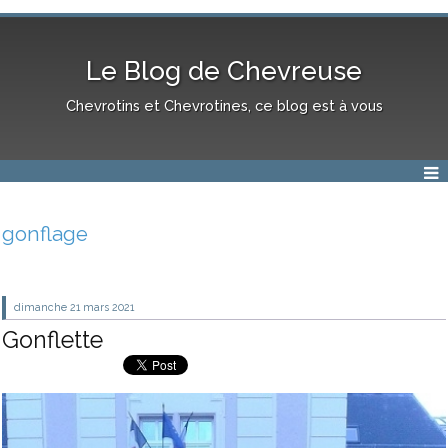
Le Blog de Chevreuse
Chevrotins et Chevrotines, ce blog est à vous
gonflage
dimanche 21
mars 2021
Gonflette