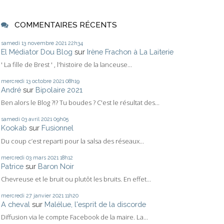
COMMENTAIRES RÉCENTS
samedi 13
novembre 2021
22h34
El Médiator Dou Blog
sur
Irène Frachon à La Laiterie
' La fille de Brest ' , l'histoire de la lanceuse...
mercredi 13
octobre 2021
08h19
André
sur
Bipolaire 2021
Ben alors le Blog ?!? Tu boudes ? C'est le résultat des...
samedi 03
avril 2021
09h05
Kookab
sur
Fusionnel
Du coup c’est reparti pour la salsa des réseaux...
mercredi 03
mars 2021
18h12
Patrice
sur
Baron Noir
Chevreuse et le bruit ou plutôt les bruits. En effet...
mercredi 27
janvier 2021
11h20
A cheval
sur
Malélue, l'esprit de la discorde
Diffusion via le compte Facebook de la maire. La...