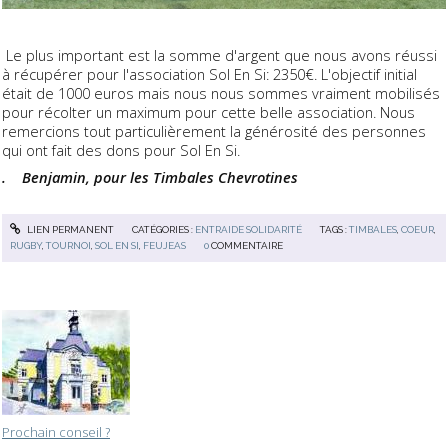
Le plus important est la somme d'argent que nous avons réussi
à récupérer pour l'association Sol En Si: 2350€. L'objectif initial
était de 1000 euros mais nous nous sommes vraiment mobilisés
pour récolter un maximum pour cette belle association. Nous
remercions tout particulièrement la générosité des personnes
qui ont fait des dons pour Sol En Si.
. Benjamin, pour les Timbales Chevrotines
LIEN PERMANENT
CATÉGORIES :
ENTRAIDE SOLIDARITÉ
TAGS :
TIMBALES
,
COEUR
,
RUGBY
,
TOURNOI
,
SOL EN SI
,
FEUJEAS
0
COMMENTAIRE
Prochain conseil ?