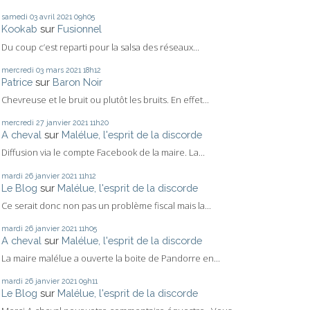
samedi 03
avril 2021
09h05
Kookab
sur
Fusionnel
Du coup c’est reparti pour la salsa des réseaux...
mercredi 03
mars 2021
18h12
Patrice
sur
Baron Noir
Chevreuse et le bruit ou plutôt les bruits. En effet...
mercredi 27
janvier 2021
11h20
A cheval
sur
Malélue, l'esprit de la discorde
Diffusion via le compte Facebook de la maire. La...
mardi 26
janvier 2021
11h12
Le Blog
sur
Malélue, l'esprit de la discorde
Ce serait donc non pas un problème fiscal mais la...
mardi 26
janvier 2021
11h05
A cheval
sur
Malélue, l'esprit de la discorde
La maire malélue a ouverte la boite de Pandorre en...
mardi 26
janvier 2021
09h11
Le Blog
sur
Malélue, l'esprit de la discorde