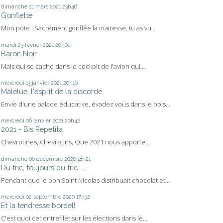
dimanche 21
mars 2021
23h46
Gonflette
Mon pote : Sacrément gonflée la mairesse, tu as vu...
mardi 23
février 2021
20h01
Baron Noir
Mais qui se cache dans le cockpit de l'avion qui...
mercredi 13
janvier 2021
20h16
Malélue, l'esprit de la discorde
Envie d'une balade éducative, évadez vous dans le bois...
mercredi 06
janvier 2021
20h42
2021 - Bis Repetita
Chevrotines, Chevrotins, Que 2021 nous apporte...
dimanche 06
décembre 2020
18h21
Du fric, toujours du fric ....
Pendant que le bon Saint Nicolas distribuait chocolat et...
mercredi 02
septembre 2020
17h52
Et la tendresse bordel!
C'est quoi cet entrefilet sur les élections dans le...