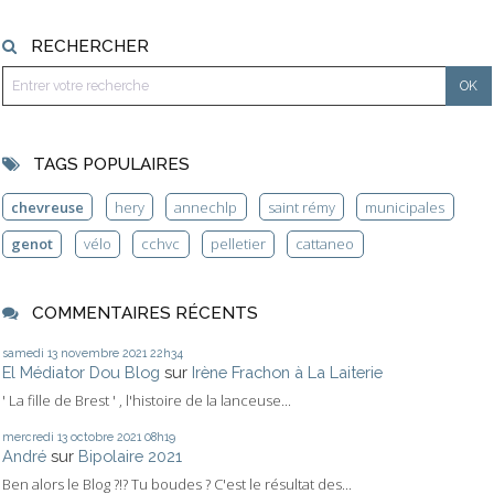
RECHERCHER
TAGS POPULAIRES
chevreuse
hery
annechlp
saint rémy
municipales
genot
vélo
cchvc
pelletier
cattaneo
COMMENTAIRES RÉCENTS
samedi 13
novembre 2021
22h34
El Médiator Dou Blog
sur
Irène Frachon à La Laiterie
' La fille de Brest ' , l'histoire de la lanceuse...
mercredi 13
octobre 2021
08h19
André
sur
Bipolaire 2021
Ben alors le Blog ?!? Tu boudes ? C'est le résultat des...