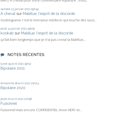
Merci A cheval pour votre commentaire équestre , Vous...
samedi 23
janvier 2021
09h45
A cheval
sur
Malélue, l'esprit de la discorde
Godonguerie c'est le monsieur médecin qui touche des sous...
jeudi 14
janvier 2021
19h05
kookab
sur
Malélue, l'esprit de la discorde
ça fait bien longtemps que je n'ai pas croisé la Malélue,...
NOTES RÉCENTES
lundi 19
avril 2021
19h12
Bipolaire 2021
dimanche 18
avril 2021
20h24
Bipolaire 2020
jeudi 01
avril 2021
22h56
Fusionnel
Fusionnel mais encore CONFIDENTIEL Anne HERY et...