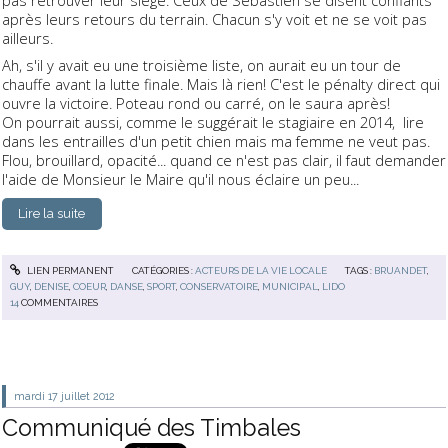
pas retrouver leur siège. Ceux de Sébastien se disent confiants
après leurs retours du terrain. Chacun s'y voit et ne se voit pas
ailleurs.
Ah, s'il y avait eu une troisième liste, on aurait eu un tour de
chauffe avant la lutte finale. Mais là rien! C'est le pénalty direct qui
ouvre la victoire. Poteau rond ou carré, on le saura après!
On pourrait aussi, comme le suggérait le stagiaire en 2014, lire
dans les entrailles d'un petit chien mais ma femme ne veut pas.
Flou, brouillard, opacité... quand ce n'est pas clair, il faut demander
l'aide de Monsieur le Maire qu'il nous éclaire un peu...
Lire la suite
LIEN PERMANENT
CATÉGORIES :
ACTEURS DE LA VIE LOCALE
TAGS :
BRUANDET
,
GUY
,
DENISE
,
COEUR
,
DANSE
,
SPORT
,
CONSERVATOIRE
,
MUNICIPAL
,
LIDO
14
COMMENTAIRES
mardi 17
juillet 2012
Communiqué des Timbales