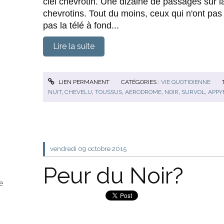
ciel chevrotin. Une dizaine de passages sur la 
chevrotins. Tout du moins, ceux qui n'ont pas 
pas la télé à fond...
Lire la suite
LIEN PERMANENT
CATÉGORIES :
VIE QUOTIDIENNE
NUIT
,
CHEVELU
,
TOUSSUS
,
AERODROME
,
NOIR
,
SURVOL
,
APPY
vendredi 09
octobre 2015
Peur du Noir?
e