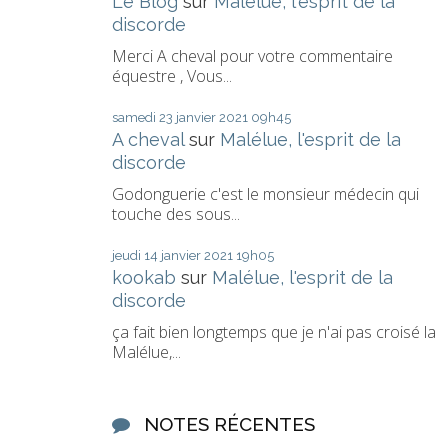
Le Blog
sur
Malélue, l'esprit de la
discorde
Merci A cheval pour votre commentaire
équestre , Vous...
samedi 23
janvier 2021
09h45
A cheval
sur
Malélue, l'esprit de la
discorde
Godonguerie c'est le monsieur médecin qui
touche des sous...
jeudi 14
janvier 2021
19h05
kookab
sur
Malélue, l'esprit de la
discorde
ça fait bien longtemps que je n'ai pas croisé la
Malélue,...
NOTES RÉCENTES