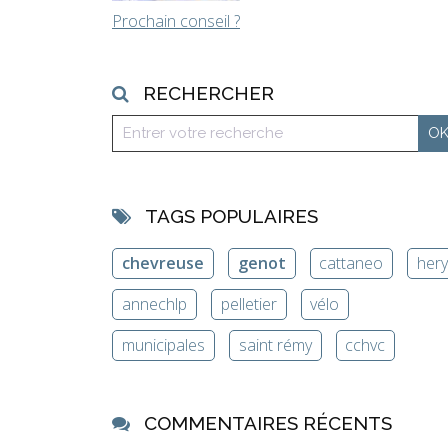
Prochain conseil ?
RECHERCHER
TAGS POPULAIRES
chevreuse
genot
cattaneo
her
annechlp
pelletier
vélo
municipales
saint rémy
cchvc
COMMENTAIRES RÉCENTS