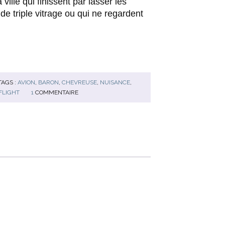
ville qui finissent par lasser les
de triple vitrage ou qui ne regardent
TAGS :
AVION
,
BARON
,
CHEVREUSE
,
NUISANCE
,
FLIGHT
1
COMMENTAIRE