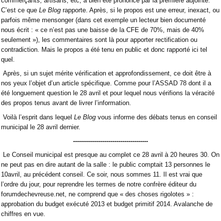
commerçants, artisans, etc, a bien été prononcé par la première adjointe.
C’est ce que
Le Blog
rapporte. Après, si le propos est une erreur, inexact, ou
parfois même mensonger (dans cet exemple un lecteur bien documenté
nous écrit : « ce n’est pas une baisse de la CFE de 70%, mais de 40%
seulement »), les commentaires sont là pour apporter rectification ou
contradiction. Mais le propos a été tenu en public et donc rapporté ici tel
quel.
Après, si un sujet mérite vérification et approfondissement, ce doit être à
nos yeux l’objet d’un article spécifique. Comme pour l’ASSAD 78 dont il a
été longuement question le 28 avril et pour lequel nous vérifions la véracité
des propos tenus avant de livrer l’information.
Voilà l’esprit dans lequel
Le Blog
vous informe des débats tenus en conseil
municipal le 28 avril dernier.
--------------------------------------
Le Conseil municipal est presque au complet ce 28 avril à 20 heures 30. On
ne peut pas en dire autant de la salle : le public comptait 13 personnes le
10avril, au précédent conseil. Ce soir, nous sommes 11. Il est vrai que
l’ordre du jour, pour reprendre les termes de notre confrère éditeur du
forumdechevreuse.net, ne comprend que « des choses rigolotes » :
approbation du budget exécuté 2013 et budget primitif 2014. Avalanche de
chiffres en vue.