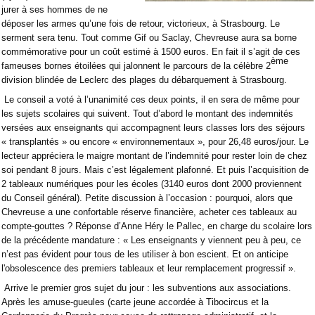
jurer à ses hommes de ne
déposer les armes qu’une fois de retour, victorieux, à Strasbourg. Le
serment sera tenu. Tout comme Gif ou Saclay, Chevreuse aura sa borne
commémorative pour un coût estimé à 1500 euros. En fait il s’agit de ces
ème
fameuses bornes étoilées qui jalonnent le parcours de la célèbre 2
division blindée de Leclerc des plages du débarquement à Strasbourg.
Le conseil a voté à l’unanimité ces deux points, il en sera de même pour
les sujets scolaires qui suivent. Tout d’abord le montant des indemnités
versées aux enseignants qui accompagnent leurs classes lors des séjours
« transplantés » ou encore « environnementaux », pour 26,48 euros/jour. Le
lecteur appréciera le maigre montant de l’indemnité pour rester loin de chez
soi pendant 8 jours. Mais c’est légalement plafonné. Et puis l’acquisition de
2 tableaux numériques pour les écoles (3140 euros dont 2000 proviennent
du Conseil général). Petite discussion à l’occasion : pourquoi, alors que
Chevreuse a une confortable réserve financière, acheter ces tableaux au
compte-gouttes ? Réponse d’Anne Héry le Pallec, en charge du scolaire lors
de la précédente mandature : « Les enseignants y viennent peu à peu, ce
n’est pas évident pour tous de les utiliser à bon escient. Et on anticipe
l'obsolescence des premiers tableaux et leur remplacement progressif ».
Arrive le premier gros sujet du jour : les subventions aux associations.
Après les amuse-gueules (carte jeune accordée à Tibocircus et la