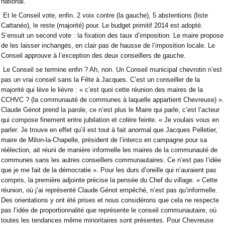
national.
Et le Conseil vote, enfin. 2 voix contre (la gauche), 5 abstentions (liste
Cattanéo), le reste (majorité) pour. Le budget primitif 2014 est adopté.
S’ensuit un second vote : la fixation des taux d’imposition. Le maire propose
de les laisser inchangés, en clair pas de hausse de l’imposition locale. Le
Conseil approuve à l’exception des deux conseillers de gauche.
Le Conseil se termine enfin ? Ah, non. Un Conseil municipal chevrotin n’est
pas un vrai conseil sans la Fête à Jacques. C’est un conseiller de la
majorité qui lève le lièvre : « c’est quoi cette réunion des maires de la
CCHVC ? (la communauté de communes à laquelle appartient Chevreuse) ».
Claude Génot prend la parole, ce n’est plus le Maire qui parle, c’est l’acteur
qui compose finement entre jubilation et colère feinte. « Je voulais vous en
parler. Je trouve en effet qu’il est tout à fait anormal que Jacques Pelletier,
maire de Milon-la-Chapelle, président de l’interco en campagne pour sa
réélection, ait réuni de manière informelle les maires de la communauté de
communes sans les autres conseillers communautaires. Ce n’est pas l’idée
que je me fait de la démocratie ». Pour les durs d’oreille qui n’auraient pas
compris, la première adjointe précise la pensée du Chef du village. « Cette
réunion, où j’ai représenté Claude Génot empêché, n’est pas qu’informelle.
Des orientations y ont été prises et nous considérons que cela ne respecte
pas l’idée de proportionnalité que représente le conseil communautaire, où
toutes les tendances même minoritaires sont présentes. Pour Chevreuse