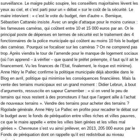
surveillance. Le maigre public soupire, les conseillers majoritaires lèvent les
yeux au ciel, et c’est parti pour un « débat » sur le coût de la sécurité. Le
maire intervient : « c’est le vote du budget, rien d’autre ». Bernique,
Sébastien Cattanéo insiste. Avec un angle d’attaque pour le moins curieux :
les fameuses caméras, qui coûtent entre 10 et 15 000 euros par an. Or le
principal poste de dépenses en termes de sécurité est le traitement des 4
fonctionnaires de la police municipale qui coûtent au moins 10 fois le budget
des caméras. Pourquoi se focaliser sur les caméras ? On ne comprend pas
trop. Après viendra le tour de l’amende pour le manque de logement sociaux
(où l’on apprend – à vérifier – que quand le préfet préempte, il faut qu’il ait le
financement. Vu les finances de l’Etat, finalement, le risque est minime).
Anne Héry le Pallec confirme la politique municipale déjà abordée dans le
Blog en avril, politique qui minimise les conséquences financières. Mais la
vente des terrains municipaux est un grand moment : Didier Lebrun, à bout
d’arguments, ressuscite en sapeur Camember : « si on vend le peu de
terrains qui nous restent à des promoteurs il faut que l’argent aille à l’achat
de nouveaux terrains ». Vendre des terrains pour acheter des terrains ?
Rigolade générale. Anne Héry Le Pallec en profite pour recadrer le débat sur
le budget avec le fonds de péréquation entre villes riches et villes pauvres,
ce que le maire appelle « entre les villes bien gérées et les villes mal
gérées ». Chevreuse s’est vu ainsi prélever, en 2013, 205 000 euros par le
Fonds de péréquation dont on rappelle qu’il est redistribué au niveau