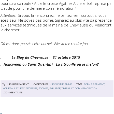
poursuivi sa route? A-t-elle croisé Agathe? A-t-elle été reprise par
Claude pour une dernière commémoration?
Attention:
Si vous la rencontrez, ne tentez rien, surtout si vous
êtes seul. Ne soyez pas borné. Signalez au plus vite sa présence
aux services techniques de la mairie de Chevreuse qui viendront
la chercher.
Où est donc passée cette borne?
Elle va me rendre fou.
. Le Blog de Chevreuse - 31 octobre 2015
. Halloween ou Saint Quentin? La citrouille ou le melon?
LIEN PERMANENT
CATÉGORIES :
VIE QUOTIDIENNE
TAGS :
BORNE
,
SERMENT
,
KOUFRA
,
LECLERC
,
PECRESSE
,
ROCHER
,
PHILIPPE
,
THIBAULT
,
COMMEMORATION
1
COMMENTAIRE