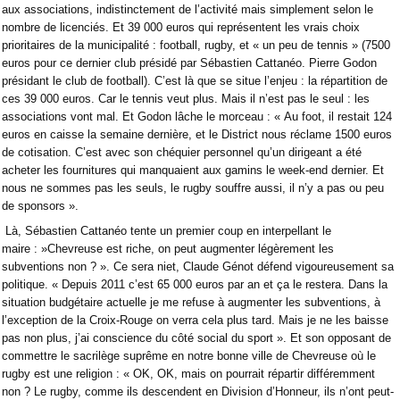
aux associations, indistinctement de l’activité mais simplement selon le
nombre de licenciés. Et 39 000 euros qui représentent les vrais choix
prioritaires de la municipalité : football, rugby, et « un peu de tennis » (7500
euros pour ce dernier club présidé par Sébastien Cattanéo. Pierre Godon
présidant le club de football). C’est là que se situe l’enjeu : la répartition de
ces 39 000 euros. Car le tennis veut plus. Mais il n’est pas le seul : les
associations vont mal. Et Godon lâche le morceau : « Au foot, il restait 124
euros en caisse la semaine dernière, et le District nous réclame 1500 euros
de cotisation. C’est avec son chéquier personnel qu’un dirigeant a été
acheter les fournitures qui manquaient aux gamins le week-end dernier. Et
nous ne sommes pas les seuls, le rugby souffre aussi, il n’y a pas ou peu
de sponsors ».
Là, Sébastien Cattanéo tente un premier coup en interpellant le
maire : »Chevreuse est riche, on peut augmenter légèrement les
subventions non ? ». Ce sera niet, Claude Génot défend vigoureusement sa
politique. « Depuis 2011 c’est 65 000 euros par an et ça le restera. Dans la
situation budgétaire actuelle je me refuse à augmenter les subventions, à
l’exception de la Croix-Rouge on verra cela plus tard. Mais je ne les baisse
pas non plus, j’ai conscience du côté social du sport ». Et son opposant de
commettre le sacrilège suprême en notre bonne ville de Chevreuse où le
rugby est une religion : « OK, OK, mais on pourrait répartir différemment
non ? Le rugby, comme ils descendent en Division d’Honneur, ils n’ont peut-