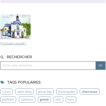
Prochain conseil ?
RECHERCHER
TAGS POPULAIRES
cchvc
saint rémy
annechlp
municipales
chevreuse
pelletier
cattaneo
genot
vélo
hery