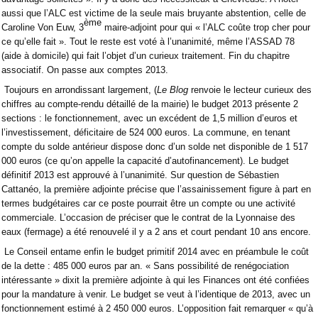
aussi que l’ALC est victime de la seule mais bruyante abstention, celle de
ème
Caroline Von Euw, 3
maire-adjoint pour qui « l’ALC coûte trop cher pour
ce qu’elle fait ». Tout le reste est voté à l’unanimité, même l’ASSAD 78
(aide à domicile) qui fait l’objet d’un curieux traitement. Fin du chapitre
associatif. On passe aux comptes 2013.
Toujours en arrondissant largement, (
Le Blog
renvoie le lecteur curieux des
chiffres au compte-rendu détaillé de la mairie) le budget 2013 présente 2
sections : le fonctionnement, avec un excédent de 1,5 million d’euros et
l’investissement, déficitaire de 524 000 euros. La commune, en tenant
compte du solde antérieur dispose donc d’un solde net disponible de 1 517
000 euros (ce qu’on appelle la capacité d’autofinancement). Le budget
définitif 2013 est approuvé à l’unanimité. Sur question de Sébastien
Cattanéo, la première adjointe précise que l’assainissement figure à part en
termes budgétaires car ce poste pourrait être un compte ou une activité
commerciale. L’occasion de préciser que le contrat de la Lyonnaise des
eaux (fermage) a été renouvelé il y a 2 ans et court pendant 10 ans encore.
Le Conseil entame enfin le budget primitif 2014 avec en préambule le coût
de la dette : 485 000 euros par an. « Sans possibilité de renégociation
intéressante » dixit la première adjointe à qui les Finances ont été confiées
pour la mandature à venir. Le budget se veut à l’identique de 2013, avec un
fonctionnement estimé à 2 450 000 euros. L’opposition fait remarquer « qu’à