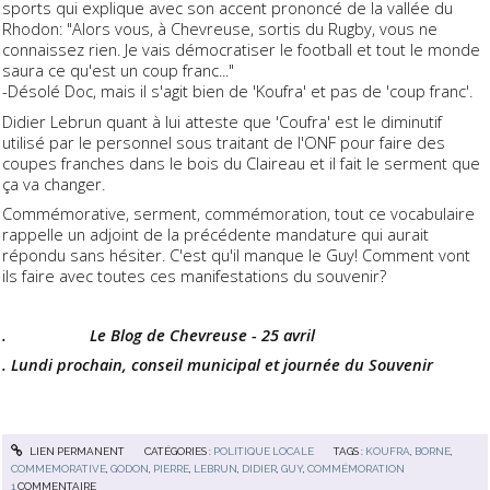
sports qui explique avec son accent prononcé de la vallée du
Rhodon: "Alors vous, à Chevreuse, sortis du Rugby, vous ne
connaissez rien. Je vais démocratiser le football et tout le monde
saura ce qu'est un coup franc..."
-Désolé Doc, mais il s'agit bien de 'Koufra' et pas de 'coup franc'.
Didier Lebrun quant à lui atteste que 'Coufra' est le diminutif
utilisé par le personnel sous traitant de l'ONF pour faire des
coupes franches dans le bois du Claireau et il fait le serment que
ça va changer.
Commémorative, serment, commémoration, tout ce vocabulaire
rappelle un adjoint de la précédente mandature qui aurait
répondu sans hésiter. C'est qu'il manque le Guy! Comment vont
ils faire avec toutes ces manifestations du souvenir?
. Le Blog de Chevreuse - 25 avril
. Lundi prochain, conseil municipal et journée du Souvenir
LIEN PERMANENT
CATÉGORIES :
POLITIQUE LOCALE
TAGS :
KOUFRA
,
BORNE
,
COMMEMORATIVE
,
GODON
,
PIERRE
,
LEBRUN
,
DIDIER
,
GUY
,
COMMÉMORATION
1
COMMENTAIRE