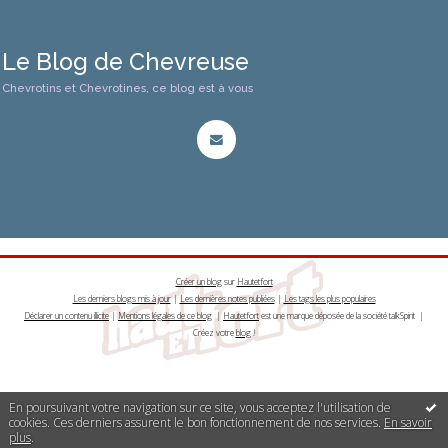
Le Blog de Chevreuse
Chevrotins et Chevrotines, ce blog est à vous
Créer un blog
sur
Hautetfort
Les derniers blogs mis à jour
|
Les dernières notes publiées
|
Les tags les plus populaires
Déclarer un contenu illicite
|
Mentions légales de ce blog
|
Hautetfort
est une marque déposée de la société talkSpirit |
Créez votre
blog
!
En poursuivant votre navigation sur ce site, vous acceptez l'utilisation de
cookies. Ces derniers assurent le bon fonctionnement de nos services.
En savoir
plus
.