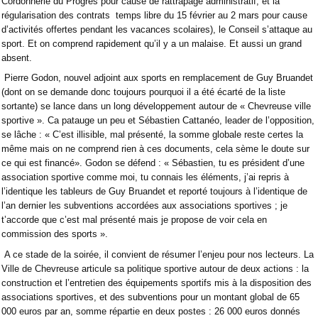
Cordonnerie du Progrès pour cause de rattrapage administratif, et la
régularisation des contrats
temps libre du 15 février au 2 mars pour cause
d’activités offertes pendant les vacances scolaires), le Conseil s’attaque au
sport. Et on comprend rapidement qu’il y a un malaise. Et aussi un grand
absent.
Pierre Godon, nouvel adjoint aux sports en remplacement de Guy Bruandet
(dont on se demande donc toujours pourquoi il a été écarté de la liste
sortante) se lance dans un long développement autour de « Chevreuse ville
sportive ». Ca patauge un peu et Sébastien Cattanéo, leader de l’opposition,
se lâche : « C’est illisible, mal présenté, la somme globale reste certes la
même mais on ne comprend rien à ces documents, cela sème le doute sur
ce qui est financé». Godon se défend : « Sébastien, tu es président d’une
association sportive comme moi, tu connais les éléments, j’ai repris à
l’identique les tableurs de Guy Bruandet et reporté toujours à l’identique de
l’an dernier les subventions accordées aux associations sportives ; je
t’accorde que c’est mal présenté mais je propose de voir cela en
commission des sports ».
A ce stade de la soirée, il convient de résumer l’enjeu pour nos lecteurs. La
Ville de Chevreuse articule sa politique sportive autour de deux actions : la
construction et l’entretien des équipements sportifs mis à la disposition des
associations sportives, et des subventions pour un montant global de 65
000 euros par an, somme répartie en deux postes : 26 000 euros donnés