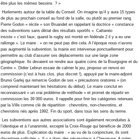
être plus les mêmes besoins ? »
Hurlements autour de la table du Conseil. On imagine qu’il y aura 15 types
de plus au prochain conseil au fond de la salle, ou plutôt au premier rang.
Pierre Godon « récite » son Bruandet en rappelant la doctrice « constance
des subventions sans diktat des résultats sportifs ». Cattanéo
insiste « c’est faux, quand le rugby est monté en fédérale 2 il y a eu une
rallonge ». Le maire : « on ne peut pas dire cela. A l’époque nous n’avons
pas augmenté la subvention, la mairie est intervenue ponctuellement pour
permettre au club d’assurer ses déplacements sur une large zone
géographique. Ils devaient se rendre aux quatre coins de la Bourgogne et du
Centre ». Didier Lebrun essaie de calmer le jeu, propose un renvoi en
commission (c’est à huis clos, plus discret !), appuyé par le maire-adjoint
Brunoi Garlej qui remercie Godon de ses « précautions oratoires » (on
comprend maintenant les hésitations du début). Le maire conclut en
reconnaissant « un vrai problème de méthode » et promet de répartir en
commission les 39 000 euros. Il rappelle pour finir les catégories retenues
par la Ville comme clé de répartition : chevrotins, non-chevrotins, et
chevrotins nés après 1992. Fin du sport, dans tous les sens du terme.
Les subventions aux autres associations sont également reconduites à
l’identique et à l’unanimité, excepté la Croix-Rouge qui bénéficie de 2000
euros de plus. Explication du maire : « au vu de la conjoncture, ils sont
davantage sollicités ». Il y a donc des nécessiteux à Chevreuse. A noter