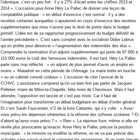
l’identique, c’est un peu fort : il y a 27% d’écart entre les chiffres 2013 et
2014 ». L’occasion pour Anne Héry Le Pallec de donner une leçon de
comptabilité publique : « en début d’exercice c’est normal : il y a des
recettes certaines auxquelles s’ajouteront en cours d’exercice des recettes
supplémentaires que nous n’avons pas le droit de porter dans le budget
primitif. L’idée est de se rapprocher progressivement du budget définitif de
l’année précédente ». C’est sans compter avec le socialiste Didier Lebrun
qui en profite pour dénoncer « l’augmentation des indemnités des élus ».
Comprendre la nomination d’un adjoint supplémentaire qui porte de 97 000 à
110 000 euros le coût des fameuses indemnités. Il est tard, Héry Le Pallec
parle sans trop réfléchir : « un adjoint de plus permet d’avoir un emploi en
moins ». Maladroit en cette période de chômage. Le maire botte en touche
« ou un cabinet conseil coûteux ». L’occasion de citer l’avocat de la
CCHVC. L’assistance comprend qu’on va bien finir par parler de Jacques
Pelletier, maire de Milon-la-Chapelle, bête noire de Chevreuse. Mais il faut
attendre, l’opposition est lancée et c’est pas triste. Car il faut de
l’imagination pour transformer un débat budgétaire en débat d’ordre général.
Et c’est Sarah Fauconnier, n°2 de la liste Cattanéo, qui s’y colle : « Avez-
vous prévu les dépenses inhérentes à la réforme des rythmes scolaires ? Et
d’abord qu’avez-vous prévu ? ». « Rien ». La réponse fuse, même si elle se
révèle plus provocante qu’exacte. Anne Héry le Pallec précise la position
municipale : « le ministre va modifier la réforme, on ne va pas prévoir des
activités sans savoir quand et comment les programmer. Je ne mets rien en