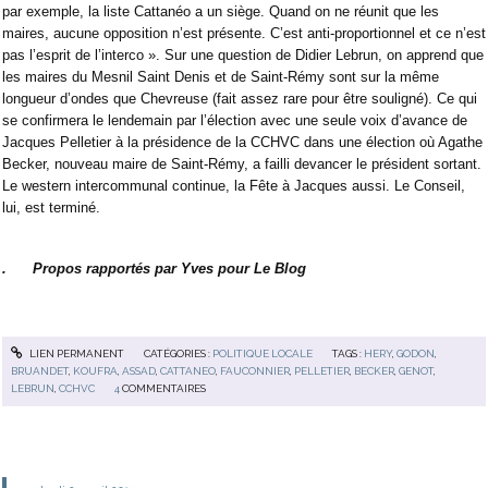
par exemple, la liste Cattanéo a un siège. Quand on ne réunit que les
maires, aucune opposition n’est présente. C’est anti-proportionnel et ce n’est
pas l’esprit de l’interco ». Sur une question de Didier Lebrun, on apprend que
les maires du Mesnil Saint Denis et de Saint-Rémy sont sur la même
longueur d’ondes que Chevreuse (fait assez rare pour être souligné). Ce qui
se confirmera le lendemain par l’élection avec une seule voix d’avance de
Jacques Pelletier à la présidence de la CCHVC dans une élection où Agathe
Becker, nouveau maire de Saint-Rémy, a failli devancer le président sortant.
Le western intercommunal continue, la Fête à Jacques aussi. Le Conseil,
lui, est terminé.
. Propos rapportés par Yves pour Le Blog
LIEN PERMANENT
CATÉGORIES :
POLITIQUE LOCALE
TAGS :
HERY
,
GODON
,
BRUANDET
,
KOUFRA
,
ASSAD
,
CATTANEO
,
FAUCONNIER
,
PELLETIER
,
BECKER
,
GENOT
,
LEBRUN
,
CCHVC
4
COMMENTAIRES