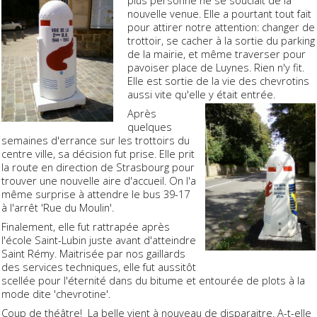
plus personne ne se souciait de la
nouvelle venue. Elle a pourtant tout fait
pour attirer notre attention: changer de
trottoir, se cacher à la sortie du parking
de la mairie, et même traverser pour
pavoiser place de Luynes. Rien n'y fit.
Elle est sortie de la vie des chevrotins
aussi vite qu'elle y était entrée.
Après
quelques
semaines d'errance sur les trottoirs du
centre ville, sa décision fut prise. Elle prit
la route en direction de Strasbourg pour
trouver une nouvelle aire d'accueil. On l'a
même surprise à attendre le bus 39-17
à l'arrêt 'Rue du Moulin'.
Finalement, elle fut rattrapée après
l'école Saint-Lubin juste avant d'atteindre
Saint Rémy. Maitrisée par nos gaillards
des services techniques, elle fut aussitôt
scellée pour l'éternité dans du bitume et entourée de plots à la
mode dite 'chevrotine'.
Coup de théâtre! La belle vient à nouveau de disparaitre. A-t-elle