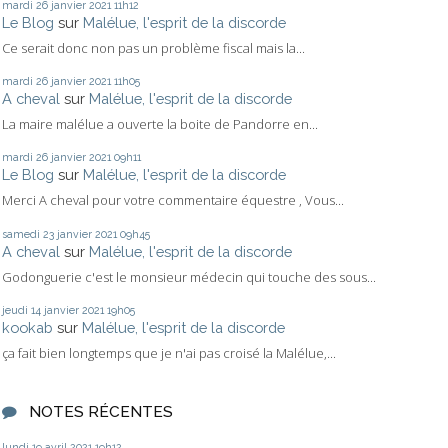
mardi 26
janvier 2021
11h12
Le Blog
sur
Malélue, l'esprit de la discorde
Ce serait donc non pas un problème fiscal mais la...
mardi 26
janvier 2021
11h05
A cheval
sur
Malélue, l'esprit de la discorde
La maire malélue a ouverte la boite de Pandorre en...
mardi 26
janvier 2021
09h11
Le Blog
sur
Malélue, l'esprit de la discorde
Merci A cheval pour votre commentaire équestre , Vous...
samedi 23
janvier 2021
09h45
A cheval
sur
Malélue, l'esprit de la discorde
Godonguerie c'est le monsieur médecin qui touche des sous...
jeudi 14
janvier 2021
19h05
kookab
sur
Malélue, l'esprit de la discorde
ça fait bien longtemps que je n'ai pas croisé la Malélue,...
NOTES RÉCENTES
lundi 19
avril 2021
19h12