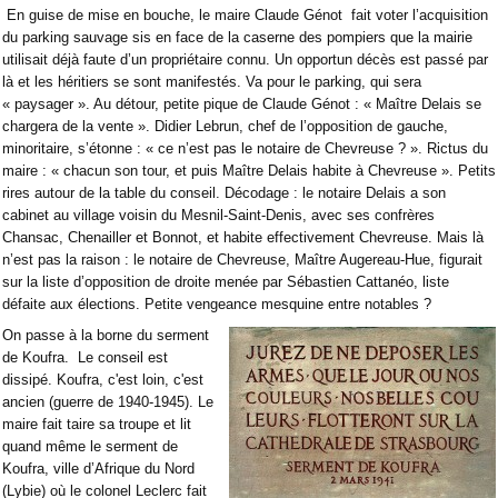
En guise de mise en bouche, le maire Claude Génot fait voter l’acquisition
du parking sauvage sis en face de la caserne des pompiers que la mairie
utilisait déjà faute d’un propriétaire connu. Un opportun décès est passé par
là et les héritiers se sont manifestés. Va pour le parking, qui sera
« paysager ». Au détour, petite pique de Claude Génot : « Maître Delais se
chargera de la vente ». Didier Lebrun, chef de l’opposition de gauche,
minoritaire, s’étonne : « ce n’est pas le notaire de Chevreuse ? ». Rictus du
maire : « chacun son tour, et puis Maître Delais habite à Chevreuse ». Petits
rires autour de la table du conseil. Décodage : le notaire Delais a son
cabinet au village voisin du Mesnil-Saint-Denis, avec ses confrères
Chansac, Chenailler et Bonnot, et habite effectivement Chevreuse. Mais là
n’est pas la raison : le notaire de Chevreuse, Maître Augereau-Hue, figurait
sur la liste d’opposition de droite menée par Sébastien Cattanéo, liste
défaite aux élections. Petite vengeance mesquine entre notables ?
On passe à la borne du serment
de Koufra.
Le conseil est
dissipé. Koufra, c'est loin, c'est
ancien (guerre de 1940-1945). Le
maire fait taire sa troupe et lit
quand même le serment de
Koufra, ville d’Afrique du Nord
(Lybie) où le colonel Leclerc fait