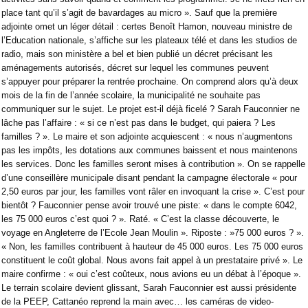
place tant qu’il s’agit de bavardages au micro ». Sauf que la première
adjointe omet un léger détail : certes Benoît Hamon, nouveau ministre de
l’Education nationale, s’affiche sur les plateaux télé et dans les studios de
radio, mais son ministère a bel et bien publié un décret précisant les
aménagements autorisés, décret sur lequel les communes peuvent
s’appuyer pour préparer la rentrée prochaine. On comprend alors qu’à deux
mois de la fin de l’année scolaire, la municipalité ne souhaite pas
communiquer sur le sujet. Le projet est-il déjà ficelé ? Sarah Fauconnier ne
lâche pas l’affaire : « si ce n’est pas dans le budget, qui paiera ? Les
familles ? ». Le maire et son adjointe acquiescent : « nous n’augmentons
pas les impôts, les dotations aux communes baissent et nous maintenons
les services. Donc les familles seront mises à contribution ». On se rappelle
d’une conseillère municipale disant pendant la campagne électorale « pour
2,50 euros par jour, les familles vont râler en invoquant la crise ». C’est pour
bientôt ? Fauconnier pense avoir trouvé une piste: « dans le compte 6042,
les 75 000 euros c’est quoi ? ». Raté. « C’est la classe découverte, le
voyage en Angleterre de l’Ecole Jean Moulin ». Riposte : »75 000 euros ? ».
« Non, les familles contribuent à hauteur de 45 000 euros. Les 75 000 euros
constituent le coût global. Nous avons fait appel à un prestataire privé ». Le
maire confirme : « oui c’est coûteux, nous avions eu un débat à l’époque ».
Le terrain scolaire devient glissant, Sarah Fauconnier est aussi présidente
de la PEEP, Cattanéo reprend la main avec… les caméras de video-