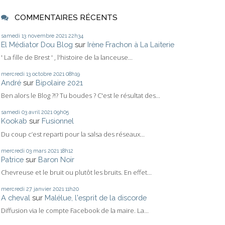
COMMENTAIRES RÉCENTS
samedi 13
novembre 2021
22h34
El Médiator Dou Blog
sur
Irène Frachon à La Laiterie
' La fille de Brest ' , l'histoire de la lanceuse...
mercredi 13
octobre 2021
08h19
André
sur
Bipolaire 2021
Ben alors le Blog ?!? Tu boudes ? C'est le résultat des...
samedi 03
avril 2021
09h05
Kookab
sur
Fusionnel
Du coup c’est reparti pour la salsa des réseaux...
mercredi 03
mars 2021
18h12
Patrice
sur
Baron Noir
Chevreuse et le bruit ou plutôt les bruits. En effet...
mercredi 27
janvier 2021
11h20
A cheval
sur
Malélue, l'esprit de la discorde
Diffusion via le compte Facebook de la maire. La...