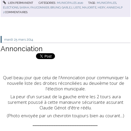
LIEN PERMANENT
CATÉGORIES :
MUNICIPALES 2020
TAGS :
MUNICIPALES
,
ÉLECTIONS
,
SARAH
,
FAUCONNIER
,
BRUNO
,
GARLEJ
,
LISTE
,
MAJORITÉ
,
HERY
,
ANNECHLP
2
COMMENTAIRES
mardi 25
mars 2014
Annonciation
Quel beau jour que celui de l'Annonciation pour communiquer la
nouvelle liste des droites réconciliées au deuxième tour de
l'élection municipale.
La peur d'un sursaut de la gauche entre les 2 tours aura
surement poussé à cette manœuvre sécurisante assurant
Claude Génot d'être réélu.
(Photo envoyée par un chevrotin toujours bien au courant...)
_____________________________________