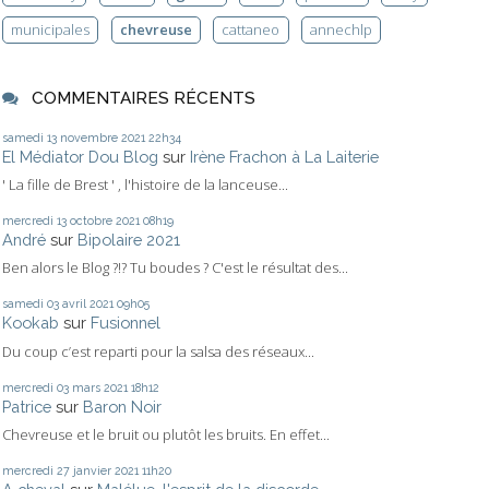
municipales
chevreuse
cattaneo
annechlp
COMMENTAIRES RÉCENTS
samedi 13
novembre 2021
22h34
El Médiator Dou Blog
sur
Irène Frachon à La Laiterie
' La fille de Brest ' , l'histoire de la lanceuse...
mercredi 13
octobre 2021
08h19
André
sur
Bipolaire 2021
Ben alors le Blog ?!? Tu boudes ? C'est le résultat des...
samedi 03
avril 2021
09h05
Kookab
sur
Fusionnel
Du coup c’est reparti pour la salsa des réseaux...
mercredi 03
mars 2021
18h12
Patrice
sur
Baron Noir
Chevreuse et le bruit ou plutôt les bruits. En effet...
mercredi 27
janvier 2021
11h20