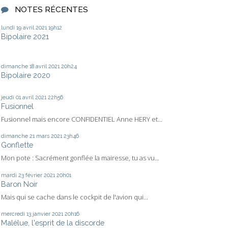
NOTES RÉCENTES
lundi 19
avril 2021
19h12
Bipolaire 2021
dimanche 18
avril 2021
20h24
Bipolaire 2020
jeudi 01
avril 2021
22h56
Fusionnel
Fusionnel mais encore CONFIDENTIEL Anne HERY et...
dimanche 21
mars 2021
23h46
Gonflette
Mon pote : Sacrément gonflée la mairesse, tu as vu...
mardi 23
février 2021
20h01
Baron Noir
Mais qui se cache dans le cockpit de l'avion qui...
mercredi 13
janvier 2021
20h16
Malélue, l'esprit de la discorde