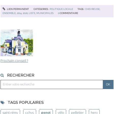
LIEN PERMANENT
CATÉGORIES :
POLITIQUE LOCALE
TAGS :
CHEVREUSE
,
ENSEMBLE
,
2014
,
2020
,
LISTE
,
MUNICIPALES
0
COMMENTAIRE
Prochain conseil ?
RECHERCHER
TAGS POPULAIRES
saint rémy
cchvc
genot
vélo
pelletier
hery