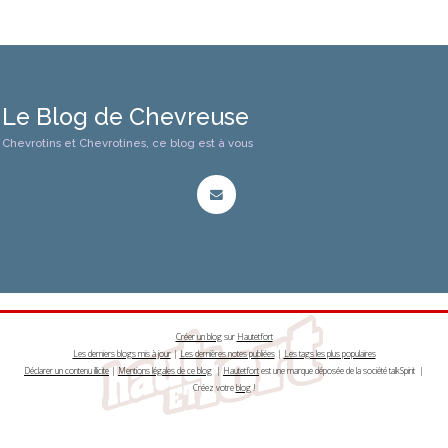
Le Blog de Chevreuse
Chevrotins et Chevrotines, ce blog est à vous
Créer un blog
sur
Hautetfort
Les derniers blogs mis à jour
|
Les dernières notes publiées
|
Les tags les plus populaires
Déclarer un contenu illicite
|
Mentions légales de ce blog
|
Hautetfort
est une marque déposée de la société talkSpirit |
Créez votre
blog
!