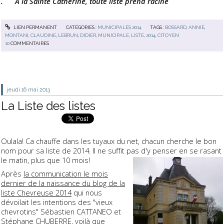
. A la Sainte Catherine, toute liste prend racine
LIEN PERMANENT
CATÉGORIES :
MUNICIPALES 2014
TAGS :
BOSSARD
,
ANNIE
,
MONTANI
,
CLAUDINE
,
LEBRUN
,
DIDIER
,
MUNICIPALE
,
LISTE
,
2014
,
CITOYEN
10
COMMENTAIRES
jeudi 16
mai 2013
La Liste des listes
Oulala! Ca chauffe dans les tuyaux du net, chacun cherche le bon
nom pour sa liste de 2014. Il ne suffit pas d'y penser en se rasant
le matin, plus que 10 mois!
Après
la communication le mois
dernier de la naissance du blog de la
liste Chevreuse 2014
qui nous
dévoilait les intentions des "vieux
chevrotins" Sébastien CATTANEO et
Stéphane CHUBERRE, voilà que