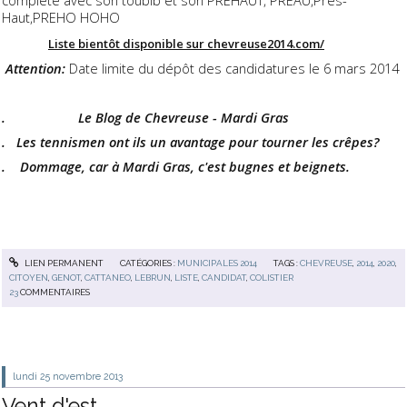
complète avec son toubib et son PREHAUT, PREAU,Prés-
Haut,PREHO HOHO
Liste bientôt disponible sur chevreuse2014.com/
Attention:
Date limite du dépôt des candidatures le 6 mars 2014
. Le Blog de Chevreuse - Mardi Gras
. Les tennismen ont ils un avantage pour tourner les crêpes?
. Dommage, car à Mardi Gras, c'est bugnes et beignets.
LIEN PERMANENT
CATÉGORIES :
MUNICIPALES 2014
TAGS :
CHEVREUSE
,
2014
,
2020
,
CITOYEN
,
GENOT
,
CATTANEO
,
LEBRUN
,
LISTE
,
CANDIDAT
,
COLISTIER
23
COMMENTAIRES
lundi 25
novembre 2013
Vent d'est...