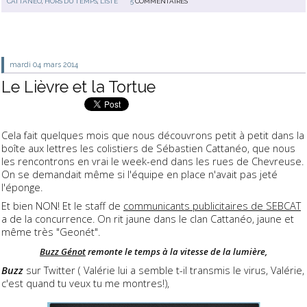
CATTANÉO
,
HORS DU TEMPS
,
LISTE
5
COMMENTAIRES
mardi 04
mars 2014
Le Lièvre et la Tortue
Cela fait quelques mois que nous découvrons petit à petit dans la
boîte aux lettres les colistiers de Sébastien Cattanéo, que nous
les rencontrons en vrai le week-end dans les rues de Chevreuse.
On se demandait même si l'équipe en place n'avait pas jeté
l'éponge.
Et bien NON! Et le staff de
communicants publicitaires de SEBCAT
a de la concurrence. On rit jaune dans le clan Cattanéo, jaune et
même très "Geonét".
Buzz Génot
remonte le temps à la vitesse de la lumière,
Buzz
sur Twitter ( Valérie lui a semble t-il transmis le virus, Valérie,
c'est quand tu veux tu me montres!),