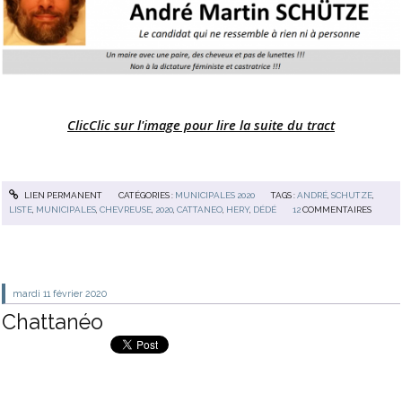
ClicClic sur l'image pour lire la suite du tract
LIEN PERMANENT
CATÉGORIES :
MUNICIPALES 2020
TAGS :
ANDRÉ
,
SCHUTZE
,
LISTE
,
MUNICIPALES
,
CHEVREUSE
,
2020
,
CATTANEO
,
HERY
,
DÉDÉ
12
COMMENTAIRES
mardi 11
février 2020
Chattanéo