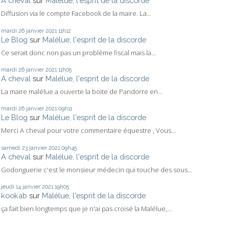
A cheval
sur
Malélue, l'esprit de la discorde
Diffusion via le compte Facebook de la maire. La...
mardi 26
janvier 2021
11h12
Le Blog
sur
Malélue, l'esprit de la discorde
Ce serait donc non pas un problème fiscal mais la...
mardi 26
janvier 2021
11h05
A cheval
sur
Malélue, l'esprit de la discorde
La maire malélue a ouverte la boite de Pandorre en...
mardi 26
janvier 2021
09h11
Le Blog
sur
Malélue, l'esprit de la discorde
Merci A cheval pour votre commentaire équestre , Vous...
samedi 23
janvier 2021
09h45
A cheval
sur
Malélue, l'esprit de la discorde
Godonguerie c'est le monsieur médecin qui touche des sous...
jeudi 14
janvier 2021
19h05
kookab
sur
Malélue, l'esprit de la discorde
ça fait bien longtemps que je n'ai pas croisé la Malélue,...