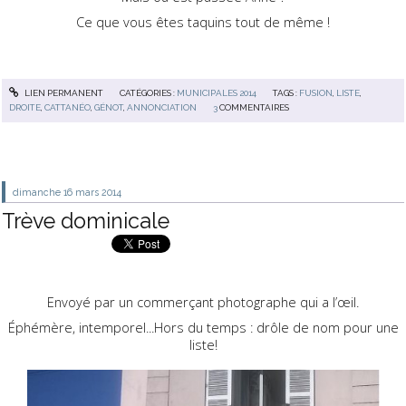
Ce que vous êtes taquins tout de même !
LIEN PERMANENT
CATÉGORIES :
MUNICIPALES 2014
TAGS :
FUSION
,
LISTE
,
DROITE
,
CATTANÉO
,
GÉNOT
,
ANNONCIATION
3
COMMENTAIRES
dimanche 16
mars 2014
Trève dominicale
Envoyé par un commerçant photographe qui a l’œil.
Éphémère, intemporel...Hors du temps : drôle de nom pour une
liste!