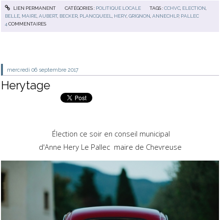
LIEN PERMANENT
CATÉGORIES :
POLITIQUE LOCALE
TAGS :
CCHVC
,
ELECTION
,
BELLE
,
MAIRE
,
AUBERT
,
BECKER
,
PLANCQUEEL
,
HERY
,
GRIGNON
,
ANNECHLP
,
PALLEC
4
COMMENTAIRES
mercredi 06
septembre 2017
Herytage
Élection ce soir en conseil municipal
d'Anne Hery Le Pallec maire de Chevreuse