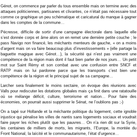
Génot, on commence par parler du tous ensemble mais on termine avec des
attaques politiciennes, partisanes et clivantes, ce n’était pas nécessaire tout
comme ce graphique un peu schématique et caricatural du manque à gagner
dans les comptes de la commune…
Pécresse, difficile de sortir d’une campagne électorale dans laquelle elle
s’est donnée corps et âme alors on en remet une dernière petite couche ; le
pass Navigo non financé, les méchants menteurs de gauche, « on a moins
d’argent mais on va faire beaucoup plus d’investissements » (elle partage la
baguette magique avec Génot…), la sécurité qui n’est pas vraiment une
compétence de la région mais dont il faut bien parler de nos jours… Un petit
mot sur Saint Rémy et son combat avec une confusion entre SNCF et
RATP mais on lui pardonne parce que les transports c’est bien une
compétence de la région et le principal sujet de sa campagne…
Larcher sera finalement le moins sectaire, on évoque des réunions avec
Valls pour rediscuter les dotations globales mais ça finit dans une ratatouille
où se mélange déficit, culture, terrorisme et nation… Pour faire des
économies, on pourrait aussi supprimer le Sénat, ne l’oublions pas ;-)
On a tapé sur Hollande et la méchante politique du logement, cette ignoble
injustice qui pénalise les villes de nantis sans logements sociaux et voudrait
faire payer les riches plutôt que les pauvres… On n’a rien dit sur la Syrie,
les centaines de milliers de morts, les migrants, l’Europe, la montée du
Front National, la laïcité et le communautarisme, l’état d’urgence…