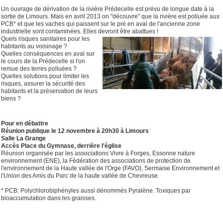
Un ouvrage de dérivation de la rivière Prédecelle est prévu de longue date à la
sortie de Limours. Mais en
avril 2013
on "découvre" que la rivière est polluée aux
PCB* et que les vaches qui paissent sur le pré en aval de l'ancienne zone
industrielle sont contaminées. Elles devront être abattues !
Quels risques sanitaires pour les
habitants au voisinage ?
Quelles conséquences en aval sur
le cours de la Prédecelle si l'on
remue des terres polluées ?
Quelles solutions pour limiter les
risques, assurer la sécurité des
habitants et la préservation de leurs
biens ?
Pour en débattre
Réunion publique le 12 novembre à 20h30 à Limours
Salle La Grange
Accès Place du Gymnase, derrière l'église
Réunion organisée par les associations Vivre à Forges, Essonne nature
environnement (ENE), la Fédération des associations de protection de
l'environnement de la Haute vallée de l'Orge (FAVO), Sermaise Environnement et
l'Union des Amis du Parc de la haute vallée de Chevreuse
* PCB: Polychlorobiphényles aussi dénommés Pyralène. Toxiques par
bioaccumulation dans les graisses.