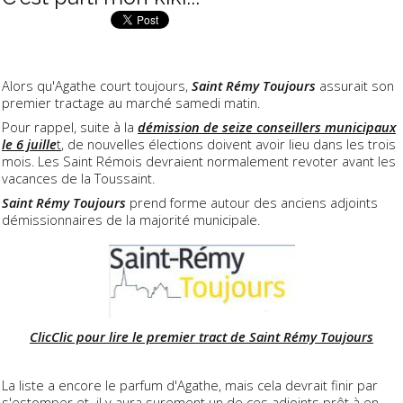
Alors qu'Agathe court toujours,
Saint Rémy Toujours
assurait son
premier tractage au marché samedi matin.
Pour rappel, suite à la
démission de seize conseillers municipaux
le 6 juille
t
, de nouvelles élections doivent avoir lieu dans les trois
mois. Les Saint Rémois devraient normalement revoter avant les
vacances de la Toussaint.
Saint Rémy Toujours
prend forme autour des anciens adjoints
démissionnaires de la majorité municipale.
ClicClic pour lire le premier tract de Saint Rémy Toujours
La liste a encore le parfum d'Agathe, mais cela devrait finir par
s'estomper et il y aura surement un de ces adjoints prêt à en