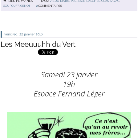
LIEN PERMANENT
TAGS :
VIEUX
,
MAIRE
,
PECRESSE
,
LARCHER
,
CCAS
,
SAVAC
,
GOURCUFF
,
GENOT
2
COMMENTAIRES
vendredi 22
janvier 2016
Les Meeuuuhh du Vert
Samedi 23 janvier
19h
Espace Fernand Léger