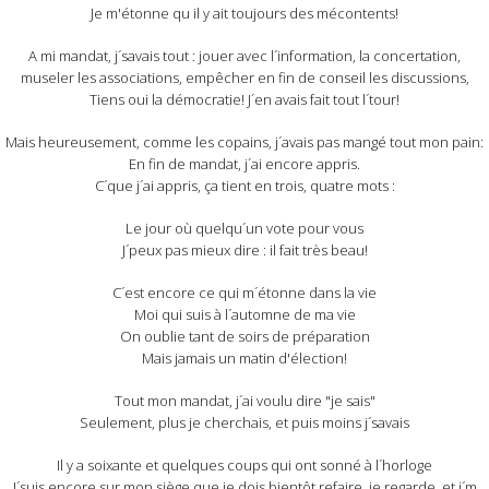
Je m'étonne qu il y ait toujours des mécontents!
A mi mandat, j´savais tout : jouer avec l´information, la concertation,
museler les associations, empêcher en fin de conseil les discussions,
Tiens oui la démocratie! J´en avais fait tout l´tour!
Mais heureusement, comme les copains, j´avais pas mangé tout mon pain:
En fin de mandat, j´ai encore appris.
C´que j´ai appris, ça tient en trois, quatre mots :
Le jour où quelqu´un vote pour vous
J´peux pas mieux dire : il fait très beau!
C´est encore ce qui m´étonne dans la vie
Moi qui suis à l´automne de ma vie
On oublie tant de soirs de préparation
Mais jamais un matin d'élection!
Tout mon mandat, j´ai voulu dire "je sais"
Seulement, plus je cherchais, et puis moins j´savais
Il y a soixante et quelques coups qui ont sonné à l´horloge
J´suis encore sur mon siège
que je dois bientôt refaire
, je regarde, et j´m