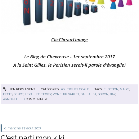
ClicClicsurl'image
Le Blog de Chevreuse - 1er septembre 2017
A la Saint Gilles, le Parisien serait-il parole d'évangile?
LIEN PERMANENT
CATÉGORIES :
POLITIQUE LOCALE
TAGS :
ELECTION
,
MAIRE
,
DECES
,
GENOT
,
LEPALLEC
,
TEXIER
,
VONEUW
,
GARLEJ
,
DALLALBA
,
GODON
,
BAY
,
ARNOULD
1
COMMENTAIRE
dimanche 27
août 2017
C'est parti mon kiki...