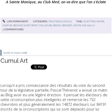
A Sainte Monique, au Club Med, on va dire que l'on s'éclate
LIEN PERMANENT
CATÉGORIES :
POLITIQUE LOCALE
TAGS :
ELECTION
,
MAIRE
,
AGATHE
,
BECKER
,
SAINT REMY
,
TOUJOURS
,
BINICK
,
BRUNET
,
HOUPLAIN
,
GALLY
4
COMMENTAIRES
lundi 21
mars 2016
Cumul Art
Lorsqu'il a pris connaissance des résultats du vote du second
tour de la législative partielle, Pascal Thévenot a avoué ce matin
au Blog avoir eu une légère érection. Il pensait les électeurs de
cette circonscription plus intelligents et remercie les 732
chevrotins et plus généralement les 14872 électeurs sur 84191
inscrits de la circonscriptions qui se sont déplacés pour lui