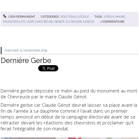
LIEN PERMANENT
CATÉGORIES :
POLITIQUE LOCALE
TAGS :
VOEUX
,
MAIRE
,
MUNICIPALITÉ
,
VERT
,
CHEVREUSE
,
GÉNOT
,
AU REVOIR
,
ADIEUX
0
COMMENTAIRE
mercredi 11
novembre 2015
Dernière Gerbe
Dernière gerbe déposée ce matin au pied du monument au mort
de Chevreuse par le maire Claude Génot.
Dernière gerbe car Claude Génot devrait laisser sa place avant la
fin de l'année à sa dauphine comme il l'avait dans un premier
temps annoncé en début de la campagne électorale avant de se
rétracter devant les réactions des chevrotins et proclamer qu'il
ferait l'intégralité de son mandat.