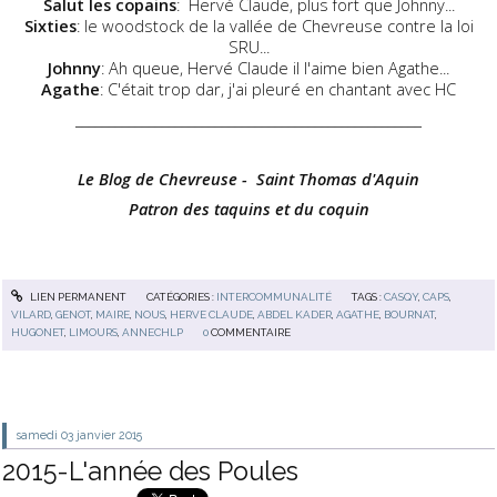
Salut les copains
: Hervé Claude, plus fort que Johnny...
Sixties
: le woodstock de la vallée de Chevreuse contre la loi
SRU...
Johnny
: Ah queue, Hervé Claude il l'aime bien Agathe...
Agathe
: C'était trop dar, j'ai pleuré en chantant avec HC
____________________________________________________
Le Blog de Chevreuse - Saint Thomas d'Aquin
Patron des taquins et du coquin
LIEN PERMANENT
CATÉGORIES :
INTERCOMMUNALITÉ
TAGS :
CASQY
,
CAPS
,
VILARD
,
GENOT
,
MAIRE
,
NOUS
,
HERVE CLAUDE
,
ABDEL KADER
,
AGATHE
,
BOURNAT
,
HUGONET
,
LIMOURS
,
ANNECHLP
0
COMMENTAIRE
samedi 03
janvier 2015
2015-L'année des Poules