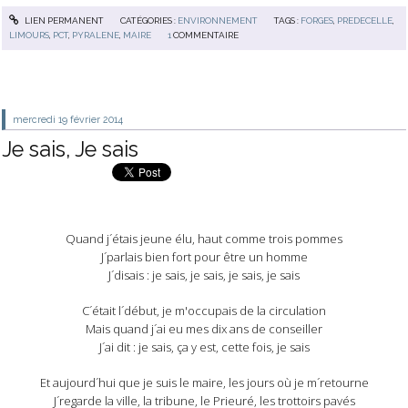
LIEN PERMANENT
CATÉGORIES :
ENVIRONNEMENT
TAGS :
FORGES
,
PREDECELLE
,
LIMOURS
,
PCT
,
PYRALENE
,
MAIRE
1
COMMENTAIRE
mercredi 19
février 2014
Je sais, Je sais
Quand j´étais jeune élu, haut comme trois pommes
J´parlais bien fort pour être un homme
J´disais : je sais, je sais, je sais, je sais
C´était l´début, je m'occupais de la circulation
Mais quand j´ai eu mes dix ans de conseiller
J´ai dit : je sais, ça y est, cette fois, je sais
Et aujourd´hui que je suis le maire, les jours où je m´retourne
J´regarde la ville, la tribune, le Prieuré, les trottoirs pavés