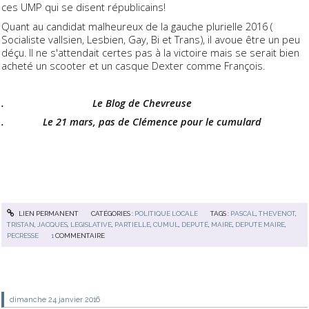
ces UMP qui se disent républicains!
Quant au candidat malheureux de la gauche plurielle 2016 (
Socialiste vallsien, Lesbien, Gay, Bi et Trans), il avoue être un peu
déçu. Il ne s'attendait certes pas à la victoire mais se serait bien
acheté un scooter et un casque Dexter comme François.
. Le Blog de Chevreuse
. Le 21 mars, pas de Clémence pour le cumulard
LIEN PERMANENT
CATÉGORIES :
POLITIQUE LOCALE
TAGS :
PASCAL
,
THEVENOT
,
TRISTAN
,
JACQUES
,
LEGISLATIVE
,
PARTIELLE
,
CUMUL
,
DEPUTÉ
,
MAIRE
,
DEPUTE MAIRE
,
PECRESSE
1
COMMENTAIRE
dimanche 24
janvier 2016