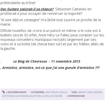
prétendante au trône!
Doc Guitare saisirait-il sa chance?
Sébastien Cattanéo en
profiterait-il pour essayer de renverser la majorité?
'
Ils sont déjà en campagne'
m'a lâché tout sourire un proche de la
mairie.
Difficile toutefois de croire à un putsch et même si le vote est à
bulletin secret. En effet, Anne Héry Le Pallec peut compter sur les
nouveaux conseillers municipaux recrutés largement par ses
soins et à sa botte (de cheval bien sûr) et par les fidèles alliés de
la gauche.
.
Le Blog de Chevreuse - 11 novembre 2015
.
Armistice, armistice, est-ce que j'ai une gueule d'
armistice ???
LIEN PERMANENT
CATÉGORIES :
POLITIQUE LOCALE
TAGS :
GENOT
,
HERY
,
GODON
,
CATTANEO
,
SUCCESSION
,
ÉLECTION
,
LE PALLEC
,
MAIRE
1
COMMENTAIRE