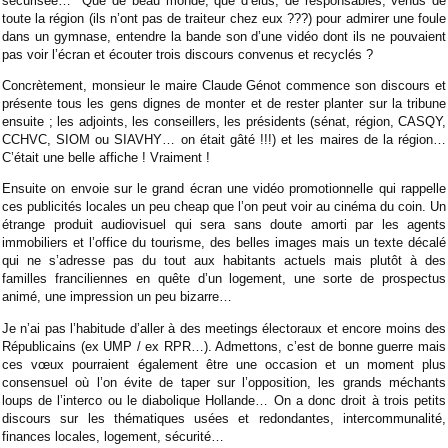
sécurisée… Que de beau monde, que d’élus, de responsables, venus de
toute la région (ils n’ont pas de traiteur chez eux ???) pour admirer une foule
dans un gymnase, entendre la bande son d’une vidéo dont ils ne pouvaient
pas voir l’écran et écouter trois discours convenus et recyclés ?
Concrètement, monsieur le maire Claude Génot commence son discours et
présente tous les gens dignes de monter et de rester planter sur la tribune
ensuite ; les adjoints, les conseillers, les présidents (sénat, région, CASQY,
CCHVC, SIOM ou SIAVHY… on était gâté !!!) et les maires de la région…
C’était une belle affiche ! Vraiment !
Ensuite on envoie sur le grand écran une vidéo promotionnelle qui rappelle
ces publicités locales un peu cheap que l’on peut voir au cinéma du coin. Un
étrange produit audiovisuel qui sera sans doute amorti par les agents
immobiliers et l’office du tourisme, des belles images mais un texte décalé
qui ne s’adresse pas du tout aux habitants actuels mais plutôt à des
familles franciliennes en quête d’un logement, une sorte de prospectus
animé, une impression un peu bizarre…
Je n’ai pas l’habitude d’aller à des meetings électoraux et encore moins des
Républicains (ex UMP / ex RPR…). Admettons, c’est de bonne guerre mais
ces vœux pourraient également être une occasion et un moment plus
consensuel où l’on évite de taper sur l’opposition, les grands méchants
loups de l’interco ou le diabolique Hollande… On a donc droit à trois petits
discours sur les thématiques usées et redondantes, intercommunalité,
finances locales, logement, sécurité…