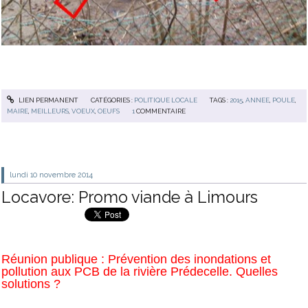
LIEN PERMANENT
CATÉGORIES :
POLITIQUE LOCALE
TAGS :
2015
,
ANNEE
,
POULE
,
MAIRE
,
MEILLEURS
,
VOEUX
,
OEUFS
1
COMMENTAIRE
lundi 10
novembre 2014
Locavore: Promo viande à Limours
Réunion publique : Prévention des inondations et
pollution aux PCB de la rivière Prédecelle. Quelles
solutions ?