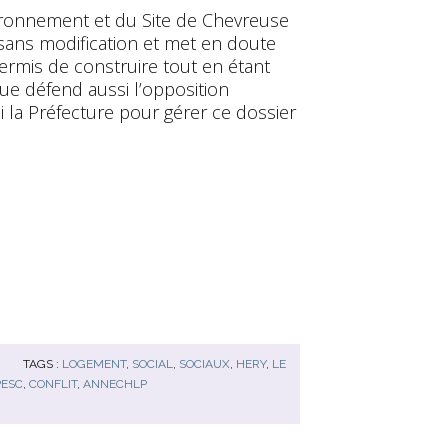
vironnement et du Site de Chevreuse
sans modification et met en doute
 permis de construire tout en étant
e défend aussi l’opposition
i la Préfecture pour gérer ce dossier
TAGS :
LOGEMENT
,
SOCIAL
,
SOCIAUX
,
HERY
,
LE
PESC
,
CONFLIT
,
ANNECHLP