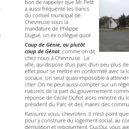
bon de rappeler que Mr Petit
.
a aussi fréquenté les bancs
du conseil municipal de
Chevreuse sous la
mandature de Philippe
s
Dugué, un ex collègue quoi!
Coup de Génie, ou plutôt
coup de Génot
, comme on dit
chez nous à Chevreuse. La
ville, qui dispose d'un parc d'un peu plus 
effet pour se mettre en conformité avec la 
sociaux. Un seuil quasi impossible à atteindre,
cher. On ne peut aussi compter sur un régi
naturels de la part du gouvernement comme l'
réponse de Cécile Duflot alors ministre du 
président du Parc et des maires des comm
Rassurez vous, chevrotins. Il n'est point ques
pour y construire du logement social, au con
démolition et reboisement. Oui,Oui, vous av