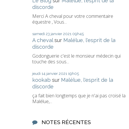
Le Blog
sur
Malélue, l'esprit de la
discorde
Merci A cheval pour votre commentaire
équestre , Vous...
samedi 23
janvier 2021
09h45
A cheval
sur
Malélue, l'esprit de la
discorde
Godonguerie c'est le monsieur médecin qui
touche des sous...
jeudi 14
janvier 2021
19h05
kookab
sur
Malélue, l'esprit de la
discorde
ça fait bien longtemps que je n'ai pas croisé la
Malélue,...
NOTES RÉCENTES