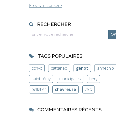
Prochain conseil ?
RECHERCHER
TAGS POPULAIRES
cchvc
cattaneo
genot
annechlp
saint rémy
municipales
hery
pelletier
chevreuse
vélo
COMMENTAIRES RÉCENTS