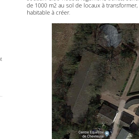
de 1000 m2 au sol de locaux à transformer,
habitable à créer.
at
..